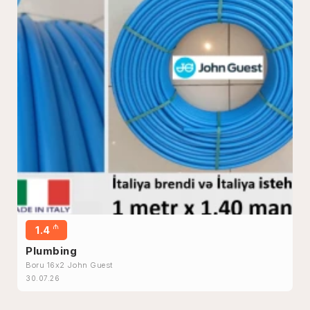
₼
1.4
Plumbing
Boru 16x2 John Guest
30.07.26