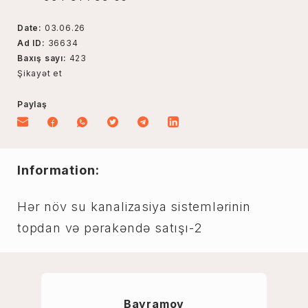
Date:
03.06.26
Ad ID:
36634
Baxış sayı:
423
Şikayət et
Paylaş
Information:
Hər növ su kanalizasiya sistemlərinin
topdan və pərakəndə satışı-2
Bayramov