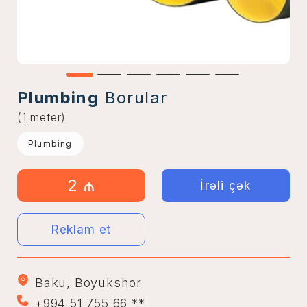
Plumbing
Borular
(1 meter)
Plumbing
2 ₼
İrəli çək
Reklam et
Baku, Boyukshor
+994 51 755 66 **