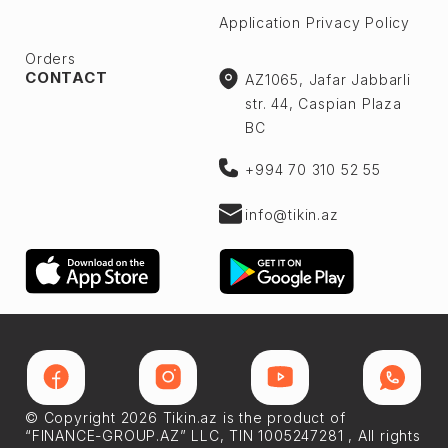
Application Privacy Policy
Orders
CONTACT
AZ1065, Jafar Jabbarli
str. 44, Caspian Plaza
BC
+994 70 310 52 55
info@tikin.az
© Copyright 2026 Tikin.az is the product of
“FINANCE-GROUP.AZ” LLC, TIN 1005247281 , All rights