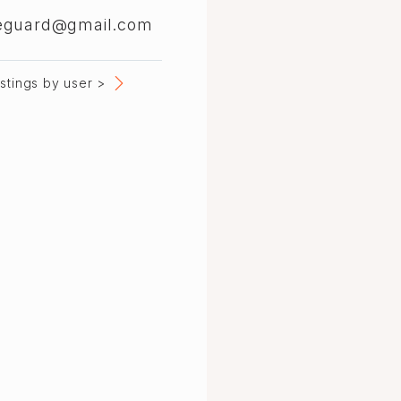
ifeguard@gmail.com
listings by user >