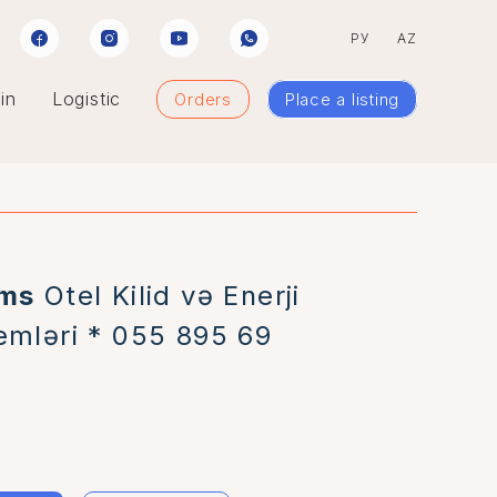
РУ
AZ
in
Logistic
Orders
Place a listing
ems
Otel Kilid və Enerji
emləri * 055 895 69