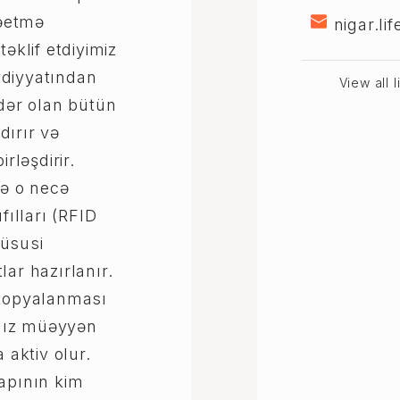
rəetmə
nigar.l
təklif etdiyimiz
ydiyyatından
View all 
ədər olan bütün
dırır və
irləşdirir.
və o necə
fılları (RFID
üsusi
lar hazırlanır.
 kopyalanması
alnız müəyyən
 aktiv olur.
Qapının kim