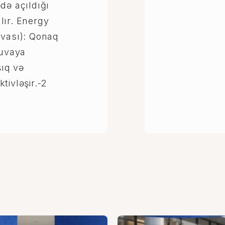
də açıldığı
lır. Energy
uvası): Qonaq
yuvaya
şıq və
tivləşir.-2