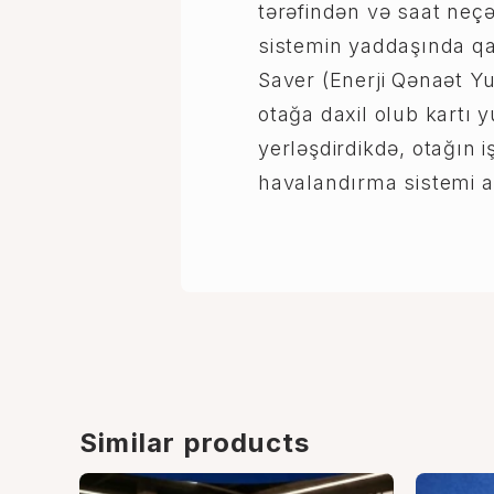
tərəfindən və saat neçə
sistemin yaddaşında qa
Saver (Enerji Qənaət Y
otağa daxil olub kartı 
yerləşdirdikdə, otağın i
havalandırma sistemi ak
Similar products