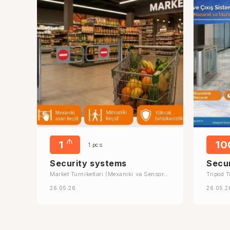
₼
1
1
1 pcs
Security systems
Secu
Market Turniketləri (Mexaniki və Sensorlu
Tripod T
Keçid Sistemləri)
26.05.26
26.05.2