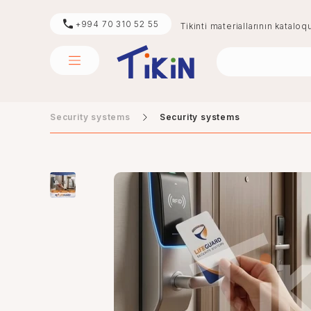
+994 70 310 52 55
Tikinti materiallarının kataloq
Security systems
Security systems
sement
digər