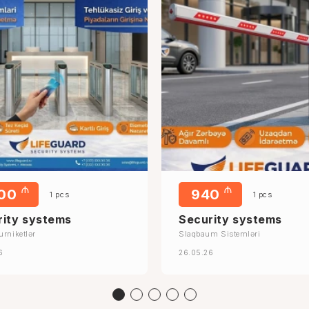
₼
₼
000
940
1 pcs
1 pcs
rity systems
Security systems
urniketlər
Slaqbaum Sistemləri
6
26.05.26