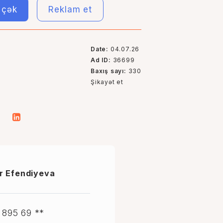
i çək
Reklam et
Date:
04.07.26
Ad ID:
36699
Baxış sayı:
330
Şikayət et
r Efendiyeva
 895 69 **