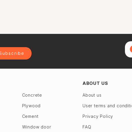
Subscribe
ABOUT US
Concrete
About us
Plywood
User terms and condit
Cement
Privacy Policy
Window door
FAQ