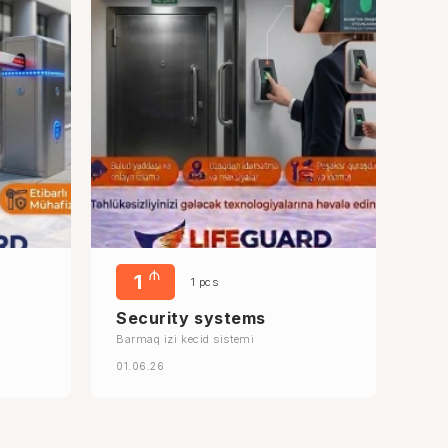
₼
1
1 pcs
Security systems
Barmaq izi kecid sistemi
01.06.26