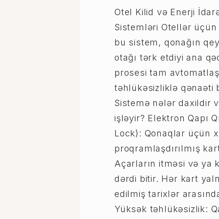
Otel Kilid və Enerji İda
Sistemləri Otellər üçün 
bu sistem, qonağın qe
otağı tərk etdiyi ana q
prosesi tam avtomatlaş
təhlükəsizliklə qənaəti b
Sistemə nələr daxildir 
işləyir? Elektron Qapı Qı
Lock): Qonaqlar üçün x
proqramlaşdırılmış kart
Açarların itməsi və ya
dərdi bitir. Hər kart y
edilmiş tarixlər arasında
Yüksək təhlükəsizlik: 