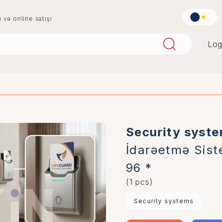
u və online satışı
Log
aqlay
boya
mərmər
penoplast
Security syst
İdarəetmə Sist
96 *
(1 pcs)
Security systems