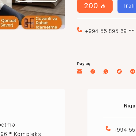
200 ₼
İrəl
+994 55 895 69 **
Paylaş
Niga
rəetmə
+994 55
9 96 * Kompleks