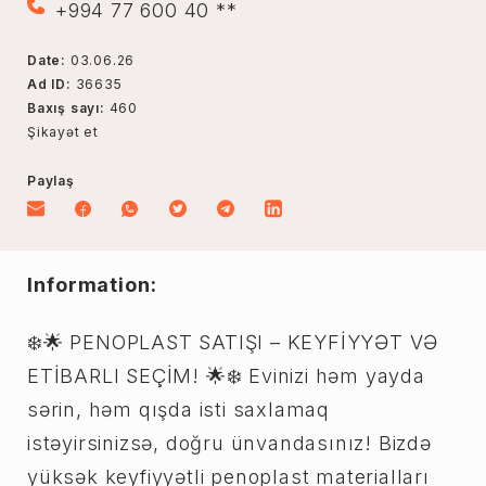
+994 77 600 40 **
Date:
03.06.26
Ad ID:
36635
Baxış sayı:
460
Şikayət et
Paylaş
Information:
❄️🌟 PENOPLAST SATIŞI – KEYFİYYƏT VƏ
ETİBARLI SEÇİM! 🌟❄️ Evinizi həm yayda
sərin, həm qışda isti saxlamaq
istəyirsinizsə, doğru ünvandasınız! Bizdə
yüksək keyfiyyətli penoplast materialları