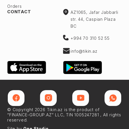
Orders
CONTACT
AZ1065, Jafar Jabbarli
str. 44, Caspian Plaza
BC
+994 70 310 52 55
info@tikin.az
© Copyright 2026 Tikin.az is the product of
“FINANCE-GROUP.AZ” LLC, TIN 1005247281 , All rights
reserved.
Site by
One Studio