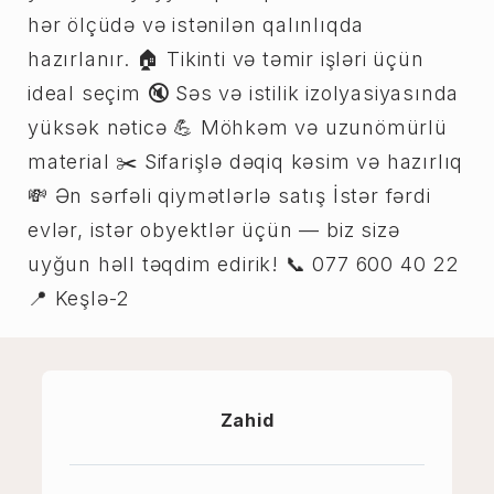
hər ölçüdə və istənilən qalınlıqda
hazırlanır. 🏠 Tikinti və təmir işləri üçün
ideal seçim 🔇 Səs və istilik izolyasiyasında
yüksək nəticə 💪 Möhkəm və uzunömürlü
material ✂️ Sifarişlə dəqiq kəsim və hazırlıq
💸 Ən sərfəli qiymətlərlə satış İstər fərdi
evlər, istər obyektlər üçün — biz sizə
uyğun həll təqdim edirik! 📞 077 600 40 22
📍 Keşlə-2
Zahid