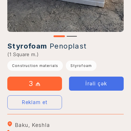
Styrofoam
Penoplast
(1 Square m.)
Construction materials
Styrofoam
3 ₼
İrəli çək
Reklam et
Baku, Keshla