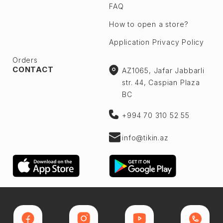
FAQ
How to open a store?
Application Privacy Policy
Orders
CONTACT
AZ1065, Jafar Jabbarli
str. 44, Caspian Plaza
BC
+994 70 310 52 55
info@tikin.az