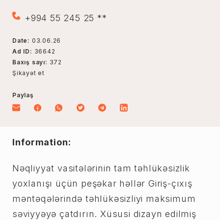
+994 55 245 25 **
Date:
03.06.26
Ad ID:
36642
Baxış sayı:
372
Şikayət et
Paylaş
Information:
Nəqliyyat vasitələrinin tam təhlükəsizlik
yoxlanışı üçün peşəkar həllər Giriş-çıxış
məntəqələrində təhlükəsizliyi maksimum
səviyyəyə çatdırın. Xüsusi dizayn edilmiş