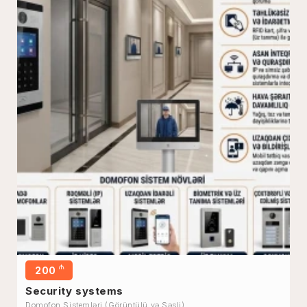
₼
200
Security systems
Domofon Sistemləri (Görüntülü və Səsli)