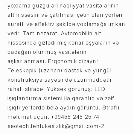
yoxlama güzgüləri nəqliyyat vasitələrinin
alt hissəsini və çatılması çətin olan yerləri
sürətli və effektiv şəkildə yoxlamağa imkan
verir. Tam nəzarət: Avtomobilin alt
hissəsində gizlədilmiş kənar əşyaların və
qadağan olunmuş vasitələrin
aşkarlanması. Erqonomik dizayn:
Teleskopik (uzanan) dəstək və yüngül
konstruksiya sayəsində uzunmüddətli
rahat istifadə. Yüksək görünüş: LED
işıqlandırma sistemi ilə qaranlıq və zəif
işıqlı yerlərdə belə aydın görüntü. Ətraflı
məlumat üçün: +99455 245 25 74
seotech.tehlukesizlik@gmail.com-2