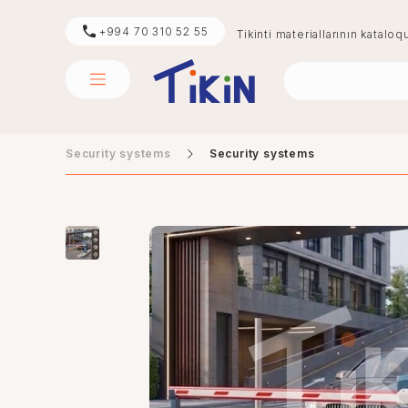
+994 70 310 52 55
Tikinti materiallarının kataloq
Security systems
Security systems
sement
digər