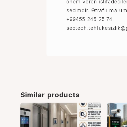
onem veren istifadecile
secimdir. Ətraflı məlu
+99455 245 25 74
seotech.tehlukesizlik
Similar products