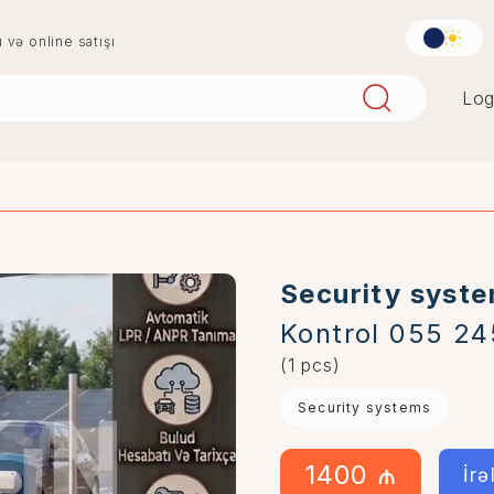
u və online satışı
Log
aqlay
boya
mərmər
penoplast
Security syst
Kontrol 055 24
(1 pcs)
Security systems
1400 ₼
İrə