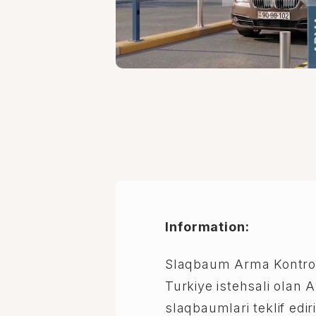
Information:
Slaqbaum Arma Kontrol
Turkiye istehsali olan 
slaqbaumlari teklif edi