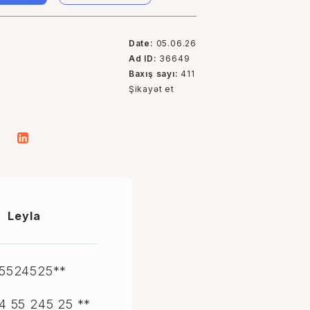
Date:
05.06.26
Ad ID:
36649
Baxış sayı:
411
Şikayət et
Leyla
5524525**
4 55 245 25 **