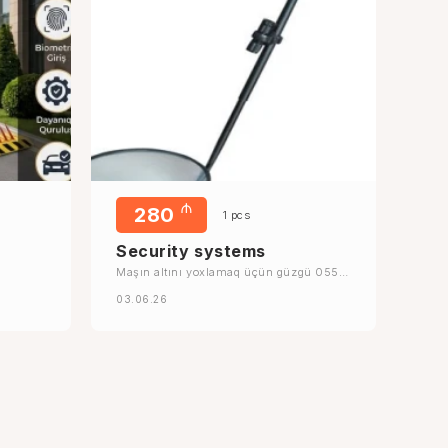
₼
280
1 pcs
Security systems
Maşın altını yoxlamaq üçün güzgü 055
245 25 74
03.06.26