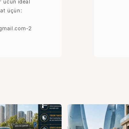
r ucun ideal
mat üçün:
@gmail.com-2