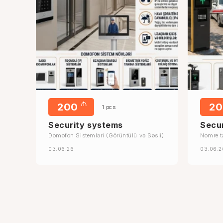
₼
200
2
1 pcs
Security systems
Secu
Domofon Sistemləri (Görüntülü və Səsli)
Nomre t
03.06.26
03.06.2