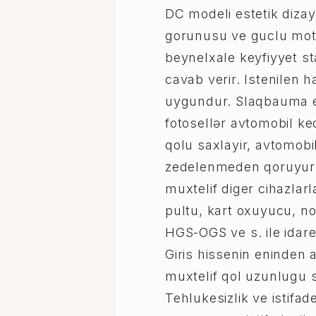
DC modeli estetik dizayn
gorunusu ve guclu mot
beynelxale keyfiyyet st
cavab verir. Istenilen h
uygundur. Slaqbauma e
fotosellər avtomobil k
qolu saxlayir, avtomobil
zedelenmeden qoruyur
muxtelif diger cihazlar
pultu, kart oxuyucu, n
HGS-OGS ve s. ile idare 
Giris hissenin eninden a
muxtelif qol uzunlugu se
Tehlukesizlik ve istifad