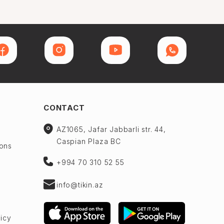
CONTACT
AZ1065, Jafar Jabbarli str. 44,
Caspian Plaza BC
ions
+994 70 310 52 55
info@tikin.az
licy