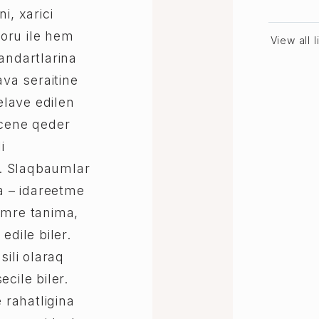
i, xarici
oru ile hem
View all 
andartlarina
ava seraitine
lave edilen
ecene qeder
i
. Slaqbaumlar
la – idareetme
omre tanima,
edile biler.
sili olaraq
cile biler.
e rahatligina