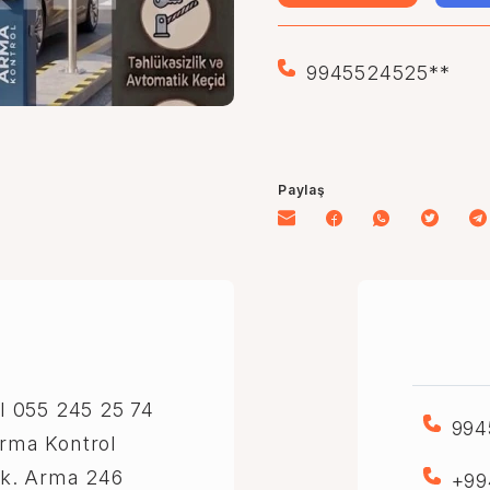
9945524525**
Paylaş
 055 245 25 74
994
Arma Kontrol
rik. Arma 246
+99