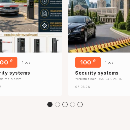
₼
₼
000
100
1 pcs
1 pcs
rity systems
Security systems
anima sistemi
Yerüstü tikan 055 245 25 74
6
03.06.26