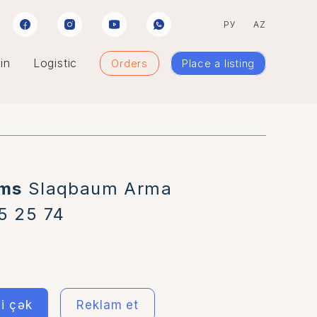
РУ
AZ
in
Logistic
Orders
Place a listing
ems
Slaqbaum Arma
5 25 74
li çək
Reklam et