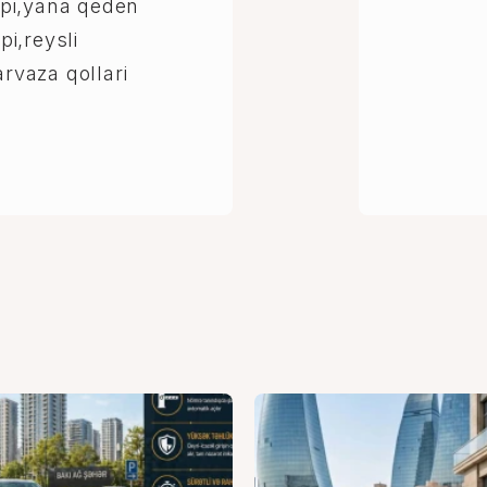
pi,yana qeden
i,reysli
arvaza qollari