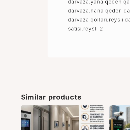
darvaza,yana qeden qa
darvaza,hana qeden qap
darvaza qollari,reysli d
satisi,reysli-2
Similar products