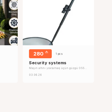
₼
280
1 pcs
Security systems
Maşın altını yoxlamaq üçün güzgü 055
245 25 74
03.06.26