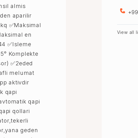
hsil almis
+99
den aparilir
18kq ✅Maksimal
View all 
Maksimal en
P44 ✅Isleme
+65° Komplekte
nsor) ✅2eded
rafli melumat
p aktivdir
k qapi
avtomatik qapi
qapi qollari
tor,tekerli
or,yana geden