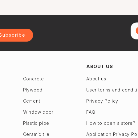
Subscribe
ABOUT US
Concrete
About us
Plywood
User terms and condit
Cement
Privacy Policy
Window door
FAQ
Plastic pipe
How to open a store?
Ceramic tile
Application Privacy Po