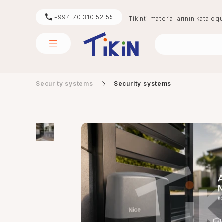
+994 70 310 52 55
Tikinti materiallarının kataloq
Security systems
Security systems
sement
digər