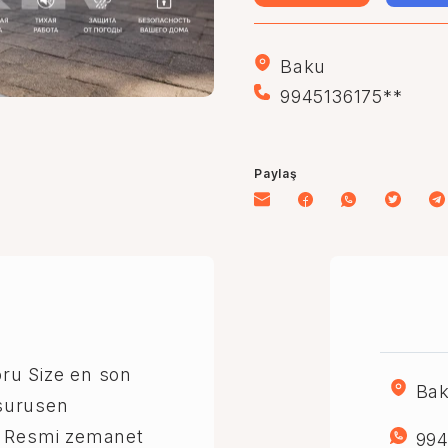
Baku
9945136175**
Paylaş
ru Size en son
Ba
surusen
k Resmi zemanet
994