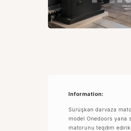
Information:
Sürüşkən darvaza mato
model Onedoors yana 
matorunu teqdim ediri