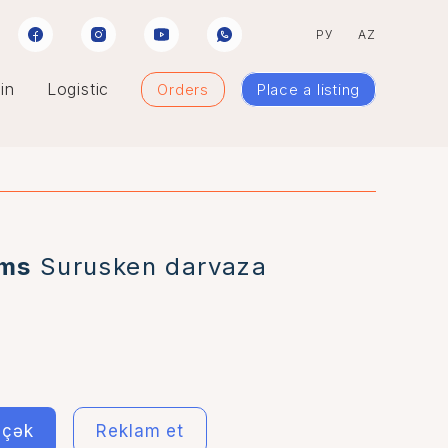
РУ
AZ
in
Logistic
Orders
Place a listing
ems
Surusken darvaza
i çək
Reklam et