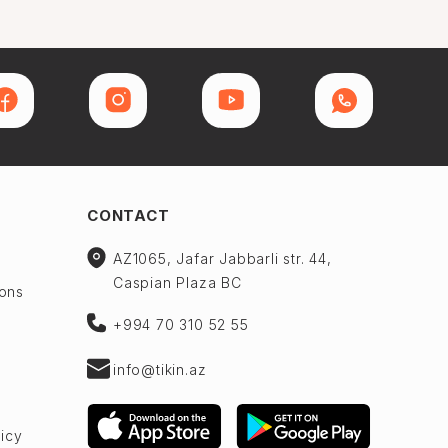
CONTACT
AZ1065, Jafar Jabbarli str. 44,
Caspian Plaza BC
ions
+994 70 310 52 55
info@tikin.az
licy