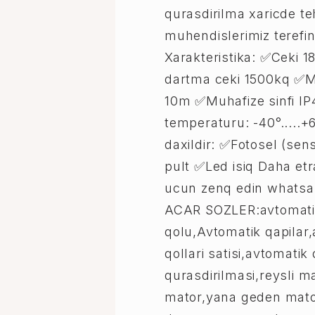
qurasdirilma xaricde te
muhendislerimiz terefin
Xarakteristika: ✅Ceki 
dartma ceki 1500kq ✅
10m ✅Muhafize sinfi I
temperaturu: -40°.....
daxildir: ✅Fotosel (se
pult ✅Led isiq Daha et
ucun zenq edin whatsap
ACAR SOZLER:avtomati
qolu,Avtomatik qapilar,
qollari satisi,avtomatik 
qurasdirilmasi,reysli ma
mator,yana geden mat