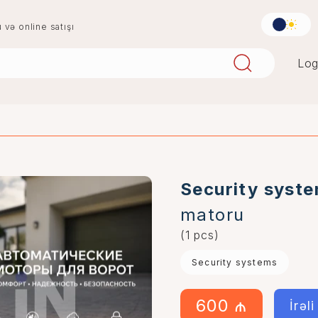
u və online satışı
Log
aqlay
boya
mərmər
penoplast
Security syst
matoru
(1 pcs)
Security systems
600 ₼
İrəl