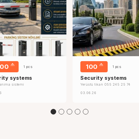
₼
₼
000
100
1 pcs
1 pcs
rity systems
Security systems
anima sistemi
Yerüstü tikan 055 245 25 74
6
03.06.26