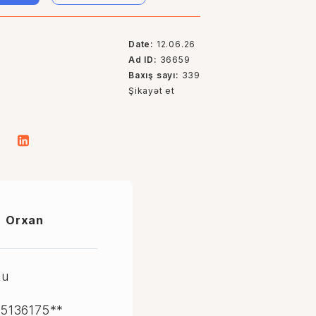
Date:
12.06.26
Ad ID:
36659
Baxış sayı:
339
Şikayət et
Orxan
ku
5136175**